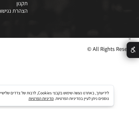
רי כושר
המלצות
 גומי וריצוף
מאמרים
יטריינרים וכלובים
צור קשר
תקנון
הצהרת נגישות
© All Rights R
לידיעתך, באתרנו נעשה שימוש בקבצי kies
נוספים ניתן לעיין במדיניות הפרטיות.
מדיניות הפרטיות