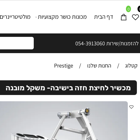
דף הבית
מכונות כושר מקצועיות
מולטיטריינרים וכלוב
ת 054-3913060
/
החנות שלנו
/
Prestige
יר לחיצת חזה בישיבה- משקל מובנה